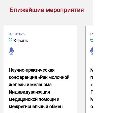
Ближайшие мероприятия
02.10.2026
09.10.2026
Казань
Научно-практическая
Межрегион
конференция «Рак молочной
практичес
железы и меланома.
«Онкология
Индивидуализация
Паллиатив
медицинской помощи и
Межрегио
межрегиональный обмен
опытом»