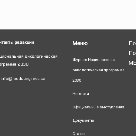
нтакты редакции
Меню
По
По
циональная онкологическая
Журнал Национальная
МЕ
ограмма 2030
онкологическая программа
info@medcongress.su
2030
Новости
Официальные выступления
Документы
Статьи