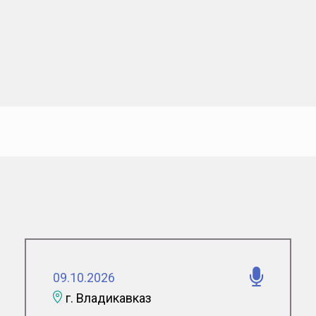
 в
гических
ах
ги и
ты о
09.10.2026
нальной
г. Владикавказ
гии