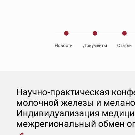
Новости
Документы
Статьи
Влияни
рибоци
общу
выжив
Научно-практическая конф
при HR
молочной железы и мелано
распр
Индивидуализация медици
РМЖ
межрегиональный обмен о