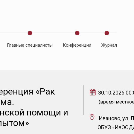
Главные специалисты
Конференции
Журнал
е
клиба на
ю
аемость
еренция «Рак
30.10.2026 00:
+/HER2-
ма.
(время местное
остраненном
нской помощи и
Иваново, ул. Л
пытом»
ОБУЗ «ИвООД