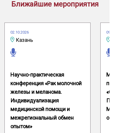
Ближайшие мероприятия
02.10.2026
09.10.2026
Казань
Научно-практическая
Межрегион
конференция «Рак молочной
практичес
железы и меланома.
«Онкология
Индивидуализация
Паллиатив
медицинской помощи и
Межрегио
межрегиональный обмен
опытом»
опытом»