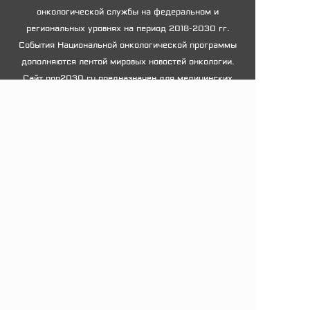
онкологической службы на федеральном и
региональных уровнях на период 2018-2030 гг.
События Национальной онкологической программы
дополняются лентой мировых новостей онкологии.
Сайт nop2030.ru предназначен для медицинских
специалистов.
Контакты редакции
Национальная онкологическая программа 2030
info@medcongress.su
Меню
Журнал Национальная онкологическая программа