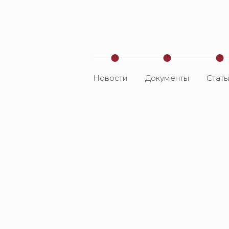
Новости
Документы
Стать
Вли
риб
общ
выж
при
рас
РМ