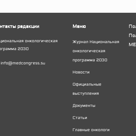
нтакты редакции
Меню
По
По
циональная онкологическая
Журнал Национальная
МЕ
нес в
ограмма 2030
онкологическая
ологических
программа 2030
info@medcongress.su
ектах
Новости
Официальные
ологи и
выступления
иенты о
Документы
иональной
атегии
Статьи
Главные онкологи