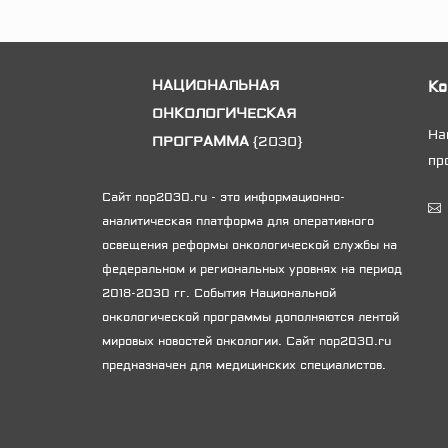
НАЦИОНАЛЬНАЯ
Ко
ОНКОЛОГИЧЕСКАЯ
На
ПРОГРАММА
{2030}
Биз
пр
онк
Сайт nop2030.ru - это информационно-
про
аналитическая платформа для оперативного
освещения реформы онкологической службы на
федеральном и региональных уровнях на период
2018-2030 гг. События Национальной
Онк
онкологической программы дополняются лентой
пац
мировых новостей онкологии. Сайт nop2030.ru
Нац
предназначен для медицинских специалистов.
стр