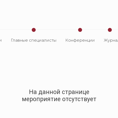
и
Главные специалисты
Конференции
Журна
яние
оциклиба на
ую
иваемость
 HR+/HER2-
пространенном
На данной странице
Ж
мероприятие отсутствует